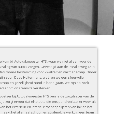
lkom bij Autovakmeester HTS, waar we niet alleen voor de
straling van auto’s zorgen. Gevestigd aan de Parallelweg 12 in
e betrouwbare bestemming voor kwaliteit en vakmanschap. Onder
 zijn zoon Dave Hultermans, creëren we een sfeervolle
hap en gezelligheid hand in hand gaan. We zijn op zoek
etser om ons team te versterken.
poetser bij Autovakmeester HTS ben je de zorgdrager van de
. Je zorgt ervoor dat elke auto die ons pand verlaat er weer als
van het exterieur en interieur tot het polijsten van lak en het
 maakt het allemaal schoon en stralend. Je werkt in een team