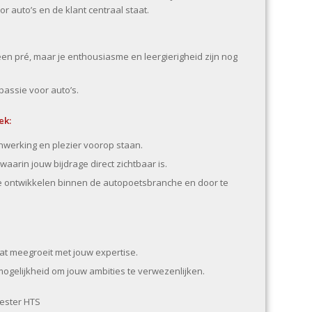
r auto’s en de klant centraal staat.
een pré, maar je enthousiasme en leergierigheid zijn nog
passie voor auto’s.
ek:
werking en plezier voorop staan.
aarin jouw bijdrage direct zichtbaar is.
te ontwikkelen binnen de autopoetsbranche en door te
at meegroeit met jouw expertise.
mogelijkheid om jouw ambities te verwezenlijken.
ester HTS