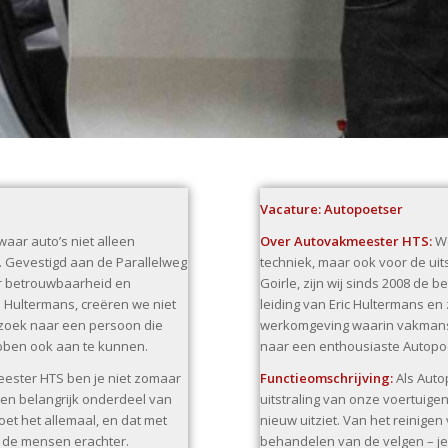
Vacature: Autopoetser
aar auto’s niet alleen
Over Autovakmeester HTS:
We
. Gevestigd aan de Parallelweg
techniek, maar ook voor de uit
or betrouwbaarheid en
Goirle, zijn wij sinds 2008 d
e Hultermans, creëren we niet
leiding van Eric Hultermans en
pzoek naar een persoon die
werkomgeving waarin vakmansc
ebben ook aan te kunnen.
naar een enthousiaste Autopo
eester HTS ben je niet zomaar
Functieomschrijving:
Als Auto
een belangrijk onderdeel van
uitstraling van onze voertuigen
et het allemaal, en dat met
nieuw uitziet. Van het reinigen 
m de mensen erachter.
behandelen van de velgen – je