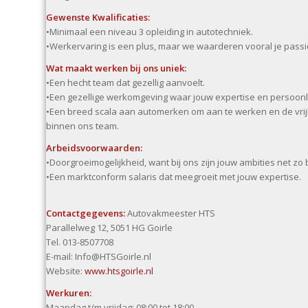
Gewenste Kwalificaties:
•Minimaal een niveau 3 opleiding in autotechniek.
•Werkervaring is een plus, maar we waarderen vooral je passi
Wat maakt werken bij ons uniek:
•Een hecht team dat gezellig aanvoelt.
•Een gezellige werkomgeving waar jouw expertise en persoon
•Een breed scala aan automerken om aan te werken en de vrijh
binnen ons team.
Arbeidsvoorwaarden:
•Doorgroeimogelijkheid, want bij ons zijn jouw ambities net zo b
•Een marktconform salaris dat meegroeit met jouw expertise.
Contactgegevens:
Autovakmeester HTS
Parallelweg 12, 5051 HG Goirle
Tel. 013-8507708
E-mail: Info@HTSGoirle.nl
Website:
www.htsgoirle.nl
Werkuren:
Maandag t/m vrijdag: 08:00 tot 18:00