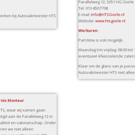
Parallelweg 12, 5051 HG Goirle
Tel. 013-8507708
E-mail:
Info@HTSGoirle.nl
 werken bij Autovakmeester HTS
Website:
www.htsgoirle.nl
Werkuren:
Part-time is ook mogelijk.
Maandag t/m vrijdag: 08:00 tot 
eventueel Afwisselende zater
Klaar om de glans van je passi
Autovakmeester HTS niet alleen
erste Monteur
HTS, waar wij samen gaan
tigd aan de Parallelweg 12 in
waliteit en vakmanschap. Onder
ëren we niet alleen