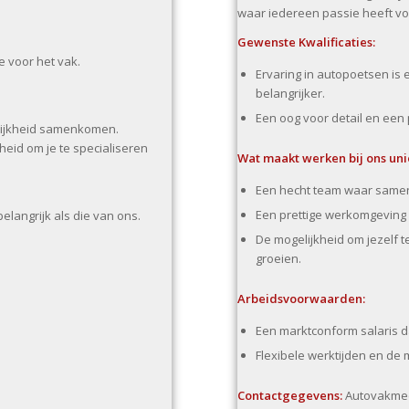
waar iedereen passie heeft voo
Gewenste Kwalificaties:
e voor het vak.
Ervaring in autopoetsen is 
belangrijker.
Een oog voor detail en een 
lijkheid samenkomen.
eid om je te specialiseren
Wat maakt werken bij ons uni
Een hecht team waar samen
Een prettige werkomgeving w
elangrijk als die van ons.
De mogelijkheid om jezelf 
groeien.
Arbeidsvoorwaarden:
Een marktconform salaris d
Flexibele werktijden en de 
Contactgegevens:
Autovakme