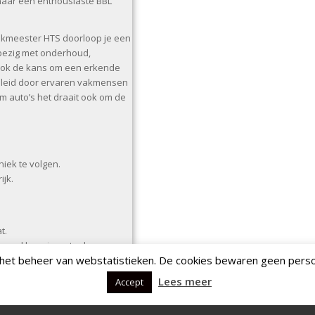
naar een enthousiaste BBL
vakmeester HTS doorloop je een
 bezig met onderhoud,
t ook de kans om een erkende
egeleid door ervaren vakmensen
om auto’s het draait ook om de
iek te volgen.
ijk.
t.
 veel kennis op te doen.
 het beheer van webstatistieken. De cookies bewaren geen perso
hnisch specialist.
Lees meer
Accept
iploma.