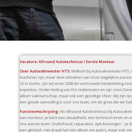
Vacature: Allround Autotechnicus / Eerste Monteur
Over Autovakmeester HTS:
Welkom bij Autovakmeester HTS, w
machines zijn, maar deel uitmaken van onze dagelijkse passie
12 in Goirle, zijn wij sinds 2008 de vertrouwde bestemming vo
expertise. Onder leiding van Eric Hultermans en zijn zoon Dav
alleen vakmanschap, maar ook een gezellige sfeer. Wij zijn o
een goede aanvulling is voor ons team, om de groei die we h
Functieomschrijving:
Als Allround Autotechnicus bij Autovakm
een monteur; je bent een sleutelheld, een technisch brein en 
ons warme team. Onderhoud, reparaties, Apk-keuringen – je do
een glimlach. Het draait het niet alleen om auto’s, maar ook o