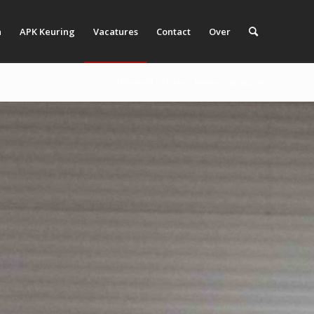
n
APK Keuring
Vacatures
Contact
Over
U bevindt zich hier:
Home
/
Vacatures