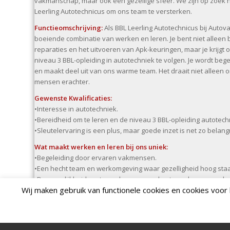
vakmanschap, maar ook een gezellige sfeer. We zijn op zoek 
Leerling Autotechnicus om ons team te versterken.
Functieomschrijving:
Als BBL Leerling Autotechnicus bij Auto
boeiende combinatie van werken en leren. Je bent niet alleen
reparaties en het uitvoeren van Apk-keuringen, maar je krijg
niveau 3 BBL-opleiding in autotechniek te volgen. Je wordt b
en maakt deel uit van ons warme team. Het draait niet alleen 
mensen erachter.
Gewenste Kwalificaties:
•Interesse in autotechniek.
•Bereidheid om te leren en de niveau 3 BBL-opleiding autotechn
•Sleutelervaring is een plus, maar goede inzet is net zo belangr
Wat maakt werken en leren bij ons uniek:
•Begeleiding door ervaren vakmensen.
•Een hecht team en werkomgeving waar gezelligheid hoog staa
•De mogelijkheid om te werken aan veel automerken en zo dus
Wij maken gebruik van functionele cookies en cookies voor
•Doorgroeimogelijkheid, Zoals uitgroeien na de opleiding tot tec
Arbeidsvoorwaarden:
•Het verkrijgen van een niveau 3 BBL-opleiding autotechniek d
•Een marktconform salaris.